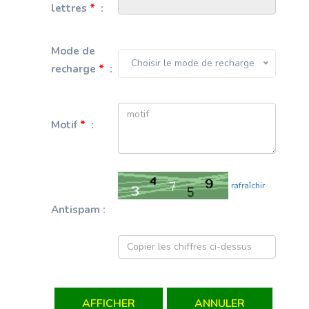
lettres
*
:
Mode de
Choisir le mode de recharge
recharge
*
:
Motif
*
:
rafraîchir
Antispam :
AFFICHER
ANNULER