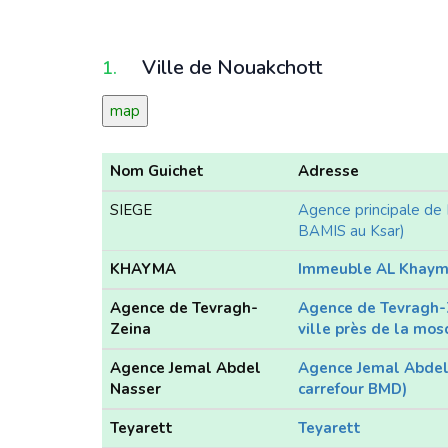
Ville de Nouakchott
1.
map
Nom Guichet
Adresse
SIEGE
Agence principale de
BAMIS au Ksar)
KHAYMA
Immeuble AL Khayma
Agence de Tevragh-
Agence de Tevragh-Z
Zeina
ville près de la mo
Agence Jemal Abdel
Agence Jemal Abdel
Nasser
carrefour BMD)
Teyarett
Teyarett