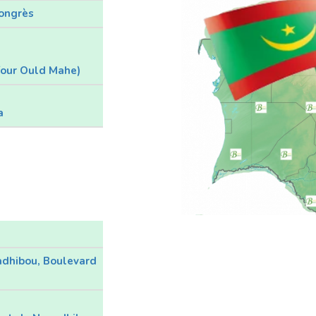
congrès
four Ould Mahe)
a
dhibou, Boulevard