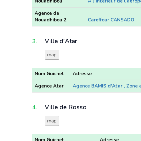
Nouadhibou
A l’intérieur de l’aér
Agence de
Nouadhibou 2
Careffour CANSADO
Ville d'Atar
3.
map
Nom Guichet
Adresse
Agence Atar
Agence BAMIS d'Atar , Zone 
Ville de Rosso
4.
map
Nom Guichet
Adresse