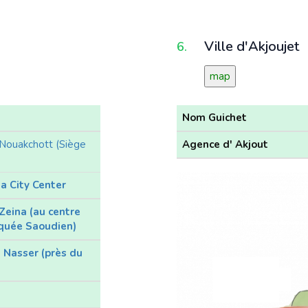
Ville d'Akjoujet
6.
map
Nom Guichet
 Nouakchott (Siège
Agence d' Akjout
 City Center
eina (au centre
squée Saoudien)
 Nasser (près du