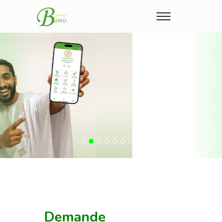
Previous
Nex
Demande
d'ouverture de
compte
* Champs obligatoires
Cher client, merci de
remplir les champs