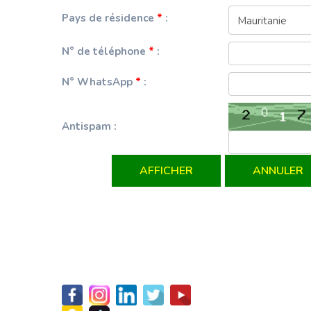
Contactez-
nous
Adresse: 758, Rue 22-018 -
Avenue du Roi Fayçal BP 650
Nouakchott, Mauritanie
Tél : (222) 45 25 14 24 / 45 25 22