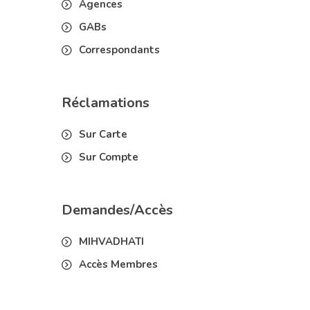
Demandes/Accès
MIHVADHATI
Accès Membres
Médias/News
Médias
Brochures
Liens
News
Postuler