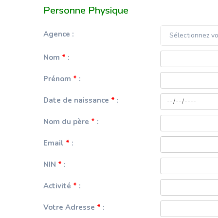
Email
*
:
NIN
*
:
Activité
*
:
Votre Adresse
*
:
Pays de résidence
*
:
Mauritanie
N° de téléphone
*
:
N° WhatsApp
*
:
Antispam :
AFFICHER
ANNULER