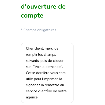
suivants, puis de cliquer
sur : "Voir la demande".
Cette dernière vous sera
utile pour l'imprimer, la
signer et la remettre au
service clientèle de votre
agence.
Personne Physique
Agence :
Sélectionnez v
Nom
*
:
Prénom
*
:
Date de naissance
*
:
Nom du père
*
: